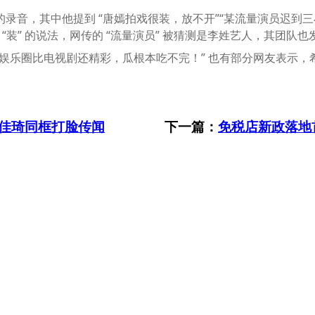
录音，其中他提到 “唐嫣拍戏很装，放不开”“某流量演员迟到
 “装” 的说法，网传的 “流量演员” 被猜测是李姓艺人，其团队
娱乐圈比电视剧还精彩，瓜根本吃不完！” 也有部分网友表示，
佳琦同框打脸传闻
下一篇：
免税店新政落地