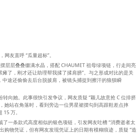
，网友直呼 “瓜量超标”。
裙摆层层叠叠缀满水晶，搭配 CHAUMET 祖母绿项链，行走间亮
快累瘫了，刚才还让助理帮我揉了揉肩膀”。与之形成对比的是关
，中途还偷偷去后台脱披肩，被镜头捕捉到擦汗的狼狈瞬
转向她。此事很快引发争议，网友质疑 “颖儿故意抢 C 位排挤
超越，她站在角落时，看到旁边一位男星裙摆勾到高跟鞋差点摔
15 万。
戴了一条款式高度相似的银色项链，引发网友吐槽 “消费逝者太
，还晒出购物凭证，但有网友发现凭证上的日期有模糊痕迹，质疑 “造