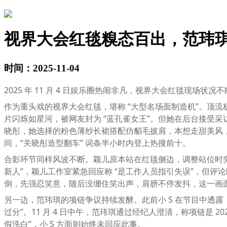
视界大会红毯糗态百出，范玮
时间：2025-11-04
2025 年 11 月 4 日娱乐圈热闹非凡，视界大会红毯现场状
作为重头戏的视界大会红毯，堪称 “大型名场面制造机”。顶流杨幂
片闪烁如星河，被网友封为 “蓝孔雀女王”。但她在后台接受采
晓彤，她选择的粉色薄纱长裙搭配仿貂毛披肩，本想走甜美风
间，“关晓彤造型翻车” 词条半小时内登上热搜前十。
合影环节同样风波不断。颖儿原本站在红毯侧边，调整站位时突然
新人”，颖儿工作室紧急回应称 “是工作人员指引失误”，但评
倒，先强忍笑意，随后没绷住笑出声，肩膀不停发抖，这一画面被
另一边，范玮琪的项链争议持续发酵。此前小 S 在节目中透露
过分”。11 月 4 日中午，范玮琪通过经纪人澄清，称项链是 
假洗白”，小 S 方面则始终未回应此事。