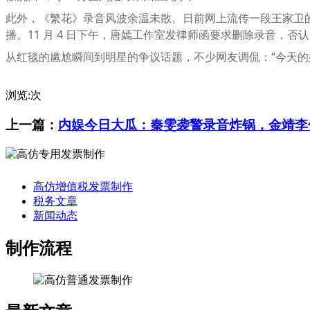
此外，《繁花》录音风波余温未散。日前网上流传一段王家卫的
播。11 月 4 日下午，唐嫣工作室发律师函要求删除录音，否认
从红毯的尴尬瞬间到明星的争议话题，不少网友调侃：“今天的
浏览:
次
上一篇：
内娱今日大瓜：秦雯袭警录音炸锅，金靖李
高仿增值税发票制作
税务文章
新闻动态
制作流程