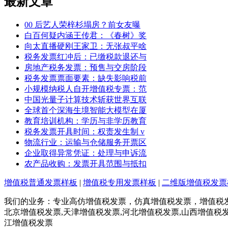
最新文章
00 后艺人荣梓杉塌房？前女友曝
白百何疑内涵王传君：《春树》奖
向太直播硬刚王家卫：无张叔平啥
税务发票红冲后：已缴税款退还与
房地产税务发票：预售与交房阶段
税务发票票面要素：缺失影响税前
小规模纳税人自开增值税专票：范
中国光量子计算技术斩获世界互联
全球首个深海生境智能大模型在厦
教育培训机构：学历与非学历教育
税务发票开具时间：权责发生制 v
物流行业：运输与仓储服务开票区
企业取得异常凭证：处理与申诉流
农产品收购：发票开具范围与抵扣
增值税普通发票样板
|
增值税专用发票样板
|
二维版增值税发票
我们的业务：专业高仿增值税发票，仿真增值税发票，增值税发票制作
北京增值税发票,天津增值税发票,河北增值税发票,山西增值税发
江增值税发票