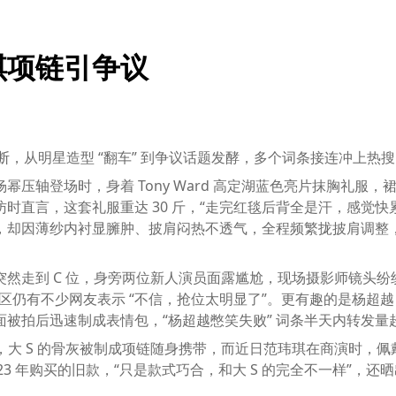
琪项链引争议
况不断，从明星造型 “翻车” 到争议话题发酵，多个词条接连冲上热搜
压轴登场时，身着 Tony Ward 高定湖蓝色亮片抹胸礼服，
访时直言，这套礼服重达 30 斤，“走完红毯后背全是汗，感觉
，却因薄纱内衬显臃肿、披肩闷热不透气，全程频繁拢披肩调整
走到 C 位，身旁两位新人演员面露尴尬，现场摄影师镜头纷纷
论区仍有不少网友表示 “不信，抢位太明显了”。更有趣的是杨
拍后迅速制成表情包，“杨超越憋笑失败” 词条半天内转发量超 
，大 S 的骨灰被制成项链随身携带，而近日范玮琪在商演时，佩
2023 年购买的旧款，“只是款式巧合，和大 S 的完全不一样”